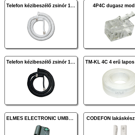
Telefon kézibeszélő zsinór 1,8m fehér
4P4C dugasz modu
Telefon kézibeszélő zsinór 1,8m fekete
ELMES ELECTRONIC UMB100H T
CODEFON lakáskészü