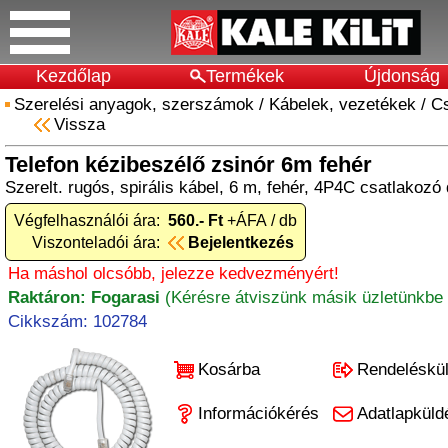
Kezdőlap
Termékek
Újdonság
Szerelési anyagok, szerszámok
/
Kábelek, vezetékek
/
Cs
Vissza
Telefon kézibeszélő zsinór 6m fehér
Szerelt. rugós, spirális kábel, 6 m, fehér, 4P4C csatlakozó
Végfelhasználói ára:
560.- Ft
+ÁFA / db
Viszonteladói ára:
Bejelentkezés
Ha máshol olcsóbb, jelezze kedvezményért!
Raktáron: Fogarasi
(Kérésre átviszünk másik üzletünkbe 
Cikkszám: 102784
Kosárba
Rendeléskü
Információkérés
Adatlapküld