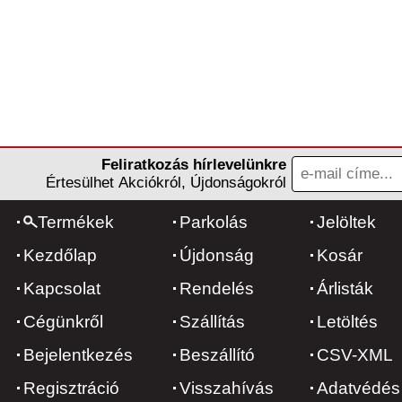
Feliratkozás hírlevelünkre
Értesülhet Akciókról, Újdonságokról
Termékek
Parkolás
Jelöltek
Kezdőlap
Újdonság
Kosár
Kapcsolat
Rendelés
Árlisták
Cégünkről
Szállítás
Letöltés
Bejelentkezés
Beszállító
CSV-XML
Regisztráció
Visszahívás
Adatvédés