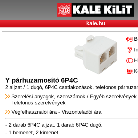
kale.hu
B
I
H
K
Y párhuzamosító 6P4C
2 aljzat / 1 dugó, 6P4C csatlakozások, telefonos párhuza
Szerelési anyagok, szerszámok
/
Egyéb szerelvények
Telefonos szerelvények
Végfelhasználói ára
-
Viszonteladói ára
- 2 darab 6P4C aljzat, 1 darab 6P4C dugó.
- 1 bemenet, 2 kimenet.