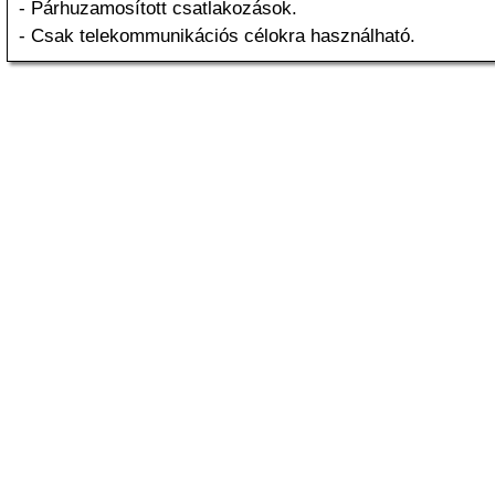
- Párhuzamosított csatlakozások.
- Csak telekommunikációs célokra használható.