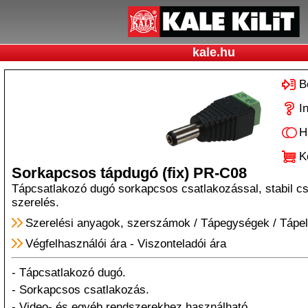
kale.hu
B
I
H
K
Sorkapcsos tápdugó (fix) PR-C08
Tápcsatlakozó dugó sorkapcsos csatlakozással, stabil c
szerelés.
Szerelési anyagok, szerszámok
/
Tápegységek
/
Tápel
Végfelhasználói ára
-
Viszonteladói ára
- Tápcsatlakozó dugó.
- Sorkapcsos csatlakozás.
- Video- és egyéb rendszerekhez használható.