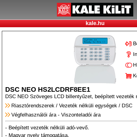
kale.hu
B
I
H
K
DSC NEO HS2LCDRF8EE1
DSC NEO Szöveges LCD billentyűzet, beépített vezeték n
Riasztórendszerek
/
Vezeték nélküli egységek
/
DSC
Végfelhasználói ára
-
Viszonteladói ára
- Beépített vezeték nélküli adó-vevő.
- Magyar nyelv támogatása.