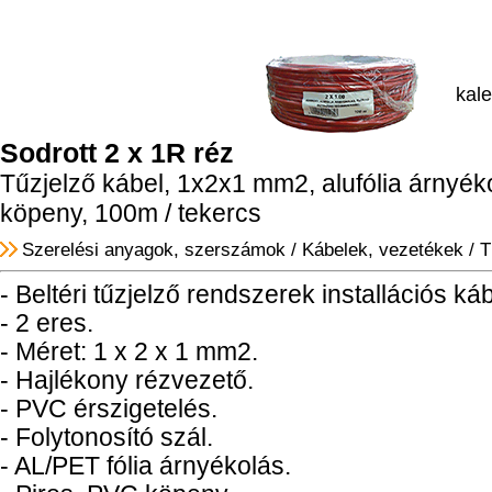
kal
Sodrott 2 x 1R réz
Tűzjelző kábel, 1x2x1 mm2, alufólia árnyék
köpeny, 100m / tekercs
Szerelési anyagok, szerszámok
/
Kábelek, vezetékek
/
T
- Beltéri tűzjelző rendszerek installációs ká
- 2 eres.
- Méret: 1 x 2 x 1 mm2.
- Hajlékony rézvezető.
- PVC érszigetelés.
- Folytonosító szál.
- AL/PET fólia árnyékolás.