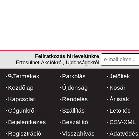
Feliratkozás hírlevelünkre
Értesülhet Akciókról, Újdonságokról
Termékek
Parkolás
Jelöltek
Kezdőlap
Újdonság
Kosár
Kapcsolat
Rendelés
Árlisták
Cégünkről
Szállítás
Letöltés
Bejelentkezés
Beszállító
CSV-XML
Regisztráció
Visszahívás
Adatvédés