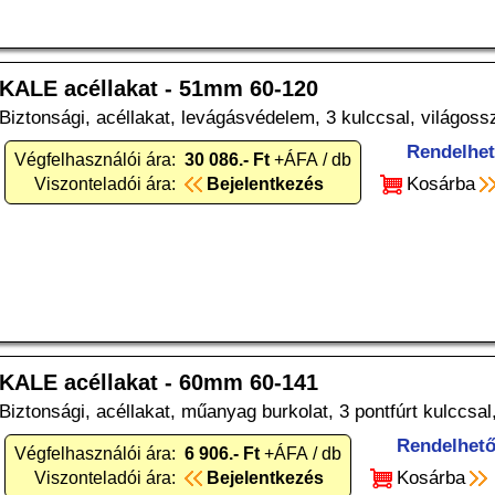
KALE acéllakat - 51mm 60-120
Biztonsági, acéllakat, levágásvédelem, 3 kulccsal, világo
Rendelhe
Végfelhasználói ára:
30 086.- Ft
+ÁFA / db
Kosárba
Viszonteladói ára:
Bejelentkezés
KALE acéllakat - 60mm 60-141
Biztonsági, acéllakat, műanyag burkolat, 3 pontfúrt kulccs
Rendelhet
Végfelhasználói ára:
6 906.- Ft
+ÁFA / db
Kosárba
Viszonteladói ára:
Bejelentkezés