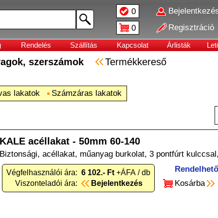
Bejelentkezé
0
Regisztráció
0
g
Rendelés
Szállítás
Kapcsolat
Árlisták
Let
nyagok, szerszámok
Termékkereső
vas lakatok
Számzáras lakatok
KALE acéllakat - 50mm 60-140
Biztonsági, acéllakat, műanyag burkolat, 3 pontfúrt kulccsa
Rendelhet
Végfelhasználói ára:
6 102.- Ft
+ÁFA / db
Kosárba
Viszonteladói ára:
Bejelentkezés