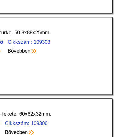
sszürke, 50.8x88x25mm.
tő
Cikkszám: 109303
Bővebben
al, fekete, 60x62x32mm.
ő
Cikkszám: 109306
Bővebben