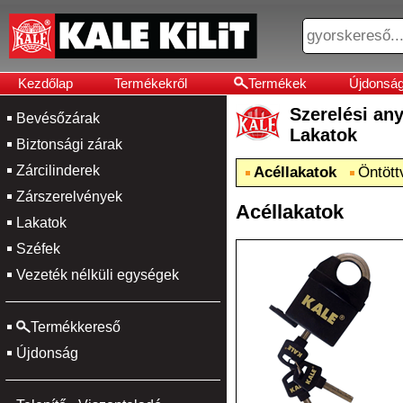
Kezdőlap
Termékekről
Termékek
Újdonsá
Szerelési a
Bevésőzárak
Lakatok
Biztonsági zárak
Zárcilinderek
Acéllakatok
Öntött
Zárszerelvények
Acéllakatok
Lakatok
Széfek
Vezeték nélküli egységek
Termékkereső
Újdonság