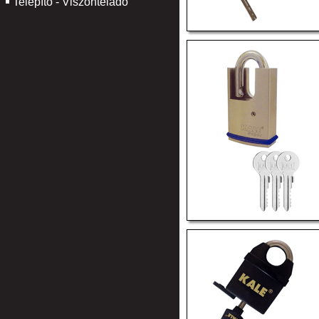
Telepítő - Viszonteladó