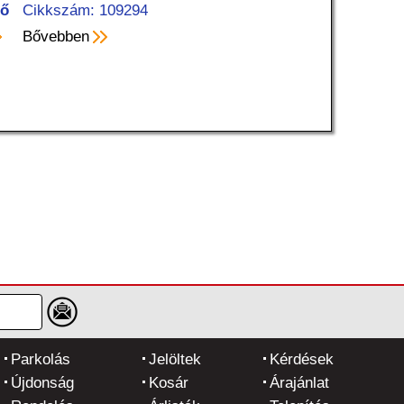
tő
Cikkszám: 109294
Bővebben
Parkolás
Jelöltek
Kérdések
Újdonság
Kosár
Árajánlat