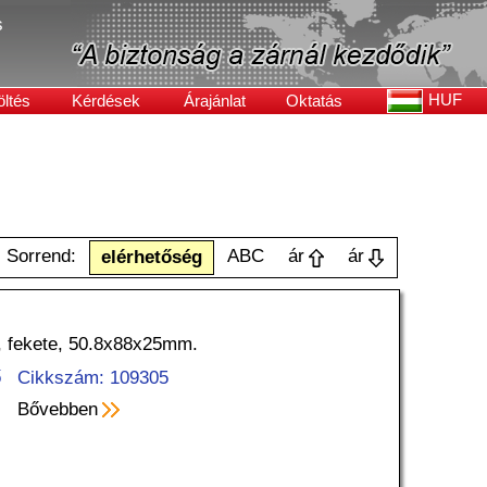
s
HUF
öltés
Kérdések
Árajánlat
Oktatás
Sorrend:
ABC
ár
ár
elérhetőség
l, fekete, 50.8x88x25mm.
ő
Cikkszám: 109305
Bővebben