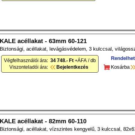
KALE acéllakat - 63mm 60-121
Biztonsági, acéllakat, levágásvédelem, 3 kulccsal, világo
Rendelhe
Végfelhasználói ára:
34 748.- Ft
+ÁFA / db
Kosárba
Viszonteladói ára:
Bejelentkezés
KALE acéllakat - 82mm 60-110
Biztonsági, acéllakat, vízszintes kengyelű, 3 kulccsal, 82