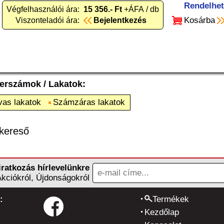
Rendelhe
Végfelhasználói ára:
15 356.- Ft
+ÁFA / db
Kosárba
Viszonteladói ára:
Bejelentkezés
zerszámok
/
Lakatok
:
vas lakatok
Számzáras lakatok
kereső
iratkozás hírlevelünkre
Akciókról, Újdonságokról
:
Termékek
Kezdőlap