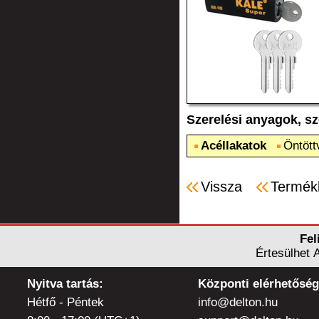
Szerelési anyagok, s
Acéllakatok
Öntött
Vissza
Termék
Fel
Értesülhet 
Nyitva tartás:
Központi elérhetőség
Hétfő - Péntek
info@delton.hu