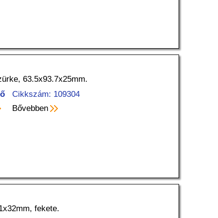
sszürke, 63.5x93.7x25mm.
tő
Cikkszám: 109304
Bővebben
x61x32mm, fekete.