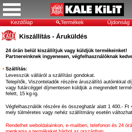
Kezdőlap
Termékek
Újdonság
Kiszállítás - Áruküldés
24 órán belül kiszállítjuk vagy küldjük termékeinket!
Partnereinknek ingyenesen, végfelhasználóknak kedve
Szállítás:
Levesszük válláról a szállítási gondokat.
Telepítők, Viszonteladók részére áruszállító autóinkkal dí
vagy futárcéggel díjmentesen küldjük a megrendelt termé
felett, 15 kg-ig.
Végfelhasználók részére és összeghatár alatt 1 400.- Ft +
mely túlméretes vagy nehéz szállítmány esetén változhat
Rendelhet weboldalainkon, e-mailben, telefonon és 24 ór
megkapja a termékeket bárhol az országban.