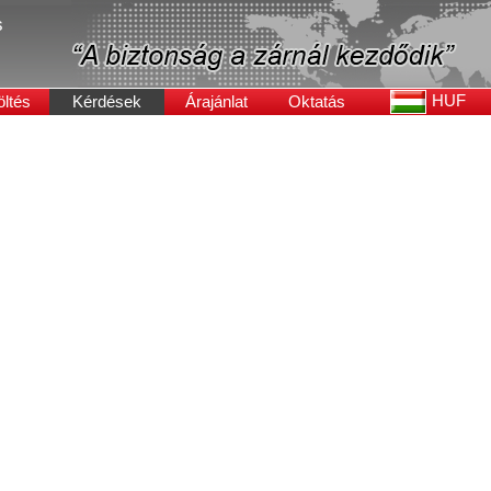
s
HUF
öltés
Kérdések
Árajánlat
Oktatás