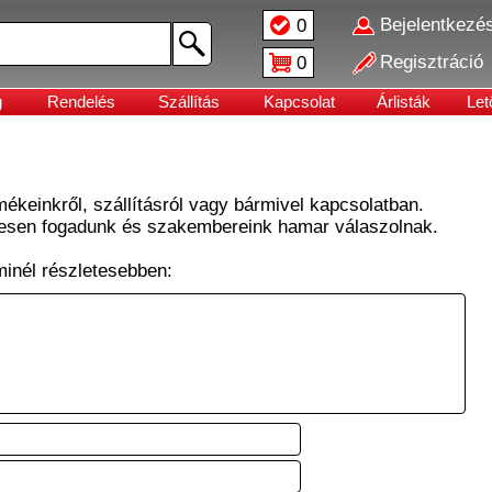
Bejelentkezé
0
Regisztráció
0
g
Rendelés
Szállítás
Kapcsolat
Árlisták
Let
mékeinkről, szállításról vagy bármivel kapcsolatban.
vesen fogadunk és szakembereink hamar válaszolnak.
 minél részletesebben: