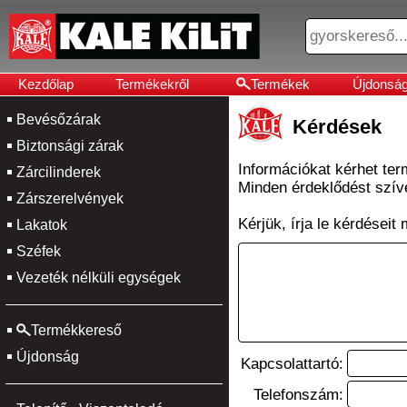
Kezdőlap
Termékekről
Termékek
Újdonsá
Bevésőzárak
Kérdések
Biztonsági zárak
Információkat kérhet ter
Zárcilinderek
Minden érdeklődést szí
Zárszerelvények
Kérjük, írja le kérdéseit
Lakatok
Széfek
Vezeték nélküli egységek
Termékkereső
Újdonság
Kapcsolattartó:
Telefonszám: