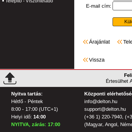
Telepítő - Viszonteladó
E-mail cím:
Árajánlat
Tel
Vissza
Fel
Értesülhet 
Nyitva tartás:
Központi elérhetősé
Hétfő - Péntek
info@delton.hu
8:00 - 17:00 (UTC+1)
support@delton.hu
Helyi idő:
14:00
(+36 1) 220-7940, (+
NYITVA, zárás: 17:00
(Magyar, Angol, Néme