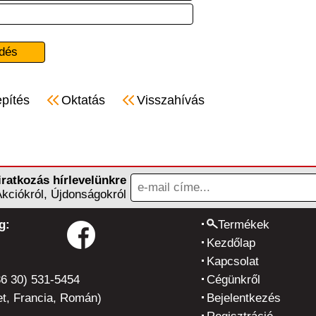
epítés
Oktatás
Visszahívás
iratkozás hírlevelünkre
Akciókról, Újdonságokról
g:
Termékek
Kezdőlap
Kapcsolat
36 30) 531-5454
Cégünkről
t, Francia, Román)
Bejelentkezés