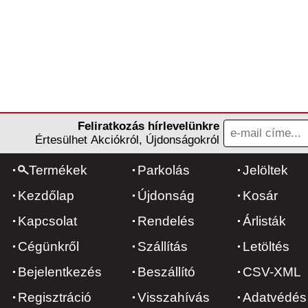
Feliratkozás hírlevelünkre
Értesülhet Akciókról, Újdonságokról
Termékek
Parkolás
Jelöltek
Kezdőlap
Újdonság
Kosár
Kapcsolat
Rendelés
Árlisták
Cégünkről
Szállítás
Letöltés
Bejelentkezés
Beszállító
CSV-XML
Regisztráció
Visszahívás
Adatvédés