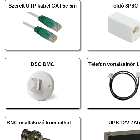
Szerelt UTP kábel CAT.5e 5m
Toldó 8P8C
DSC DMC
BNC csatlakozó krimpelhető 75 Ohm RG-59
UPS 12V 7A