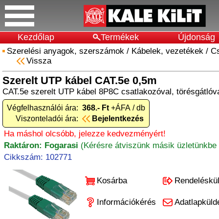
Kezdőlap
Termékek
Újdonság
Szerelési anyagok, szerszámok
/
Kábelek, vezetékek
/
Cs
Vissza
Szerelt UTP kábel CAT.5e 0,5m
CAT.5e szerelt UTP kábel 8P8C csatlakozóval, törésgátlóva
Végfelhasználói ára:
368.- Ft
+ÁFA / db
Viszonteladói ára:
Bejelentkezés
Ha máshol olcsóbb, jelezze kedvezményért!
Raktáron: Fogarasi
(Kérésre átviszünk másik üzletünkbe 
Cikkszám: 102771
Kosárba
Rendeléskü
Információkérés
Adatlapküld