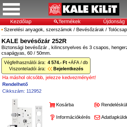
Kezdőlap
Termékek
Újdonság
Szerelési anyagok, szerszámok
/
Bevésőzárak
/
Tolócsa
KALE bevésőzár 252R
Biztonsági bevésőzár , kilincsnyelves és 3 csapos, hengerz
csapágyas, 60 / 50mm.
Végfelhasználói ára:
4 574.- Ft
+ÁFA / db
Viszonteladói ára:
Bejelentkezés
Ha máshol olcsóbb, jelezze kedvezményért!
Rendelhető
Cikkszám: 112952
Kosárba
Rendeléskü
Információkérés
Adatlapküld