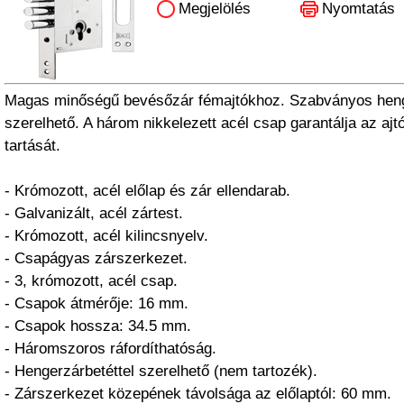
Megjelölés
Nyomtatás
Magas minőségű bevésőzár fémajtókhoz. Szabványos henge
szerelhető. A három nikkelezett acél csap garantálja az aj
tartását.
- Krómozott, acél előlap és zár ellendarab.
- Galvanizált, acél zártest.
- Krómozott, acél kilincsnyelv.
- Csapágyas zárszerkezet.
- 3, krómozott, acél csap.
- Csapok átmérője: 16 mm.
- Csapok hossza: 34.5 mm.
- Háromszoros ráfordíthatóság.
- Hengerzárbetéttel szerelhető (nem tartozék).
- Zárszerkezet közepének távolsága az előlaptól: 60 mm.