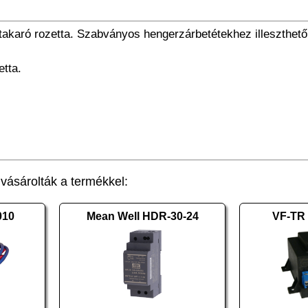
takaró rozetta. Szabványos hengerzárbetétekhez illeszthető
etta.
ásárolták a termékkel:
010
Mean Well HDR-30-24
VF-TR 