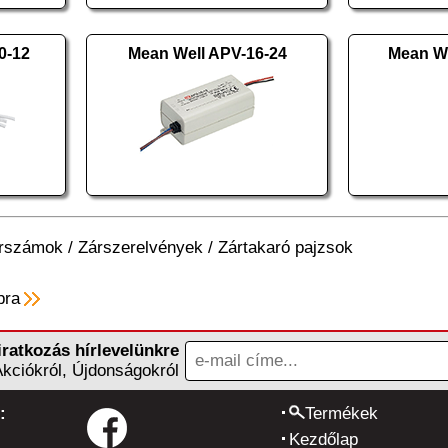
-12
Mean Well APV-16-24
Mean We
erszámok
/
Zárszerelvények
/
Zártakaró pajzsok
pra
iratkozás hírlevelünkre
Akciókról, Újdonságokról
:
Termékek
Kezdőlap