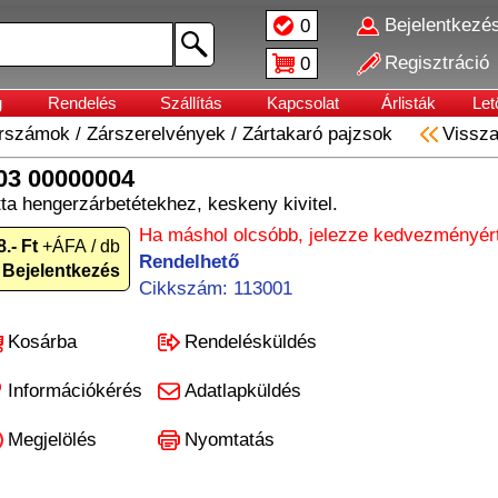
Bejelentkezé
0
Regisztráció
0
g
Rendelés
Szállítás
Kapcsolat
Árlisták
Let
erszámok
/
Zárszerelvények
/
Zártakaró pajzsok
Vissz
03 00000004
ta hengerzárbetétekhez, keskeny kivitel.
Ha máshol olcsóbb, jelezze kedvezményért
8.- Ft
+ÁFA / db
Rendelhető
Bejelentkezés
Cikkszám: 113001
Kosárba
Rendelésküldés
Információkérés
Adatlapküldés
Megjelölés
Nyomtatás