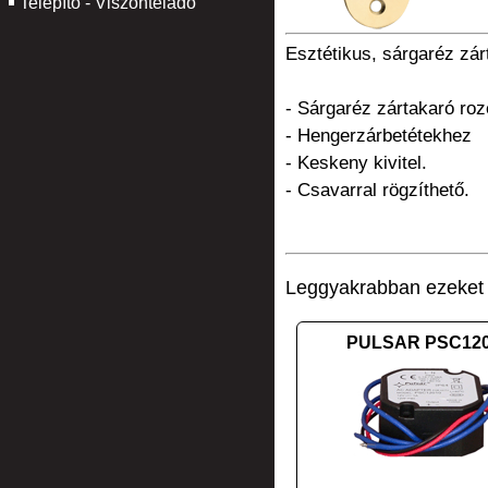
Telepítő - Viszonteladó
Esztétikus, sárgaréz zár
- Sárgaréz zártakaró roz
- Hengerzárbetétekhez
- Keskeny kivitel.
- Csavarral rögzíthető.
Leggyakrabban ezeket v
PULSAR PSC12