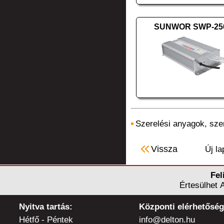
SUNWOR SWP-250
Szerelési anyagok, sz
Vissza
Új la
Fel
Értesülhet 
Nyitva tartás:
Központi elérhetőség
Hétfő - Péntek
info@delton.hu