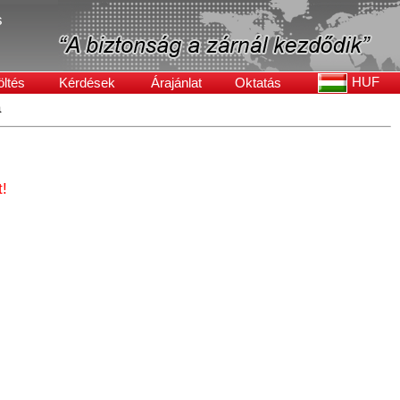
s
HUF
öltés
Kérdések
Árajánlat
Oktatás
a
!