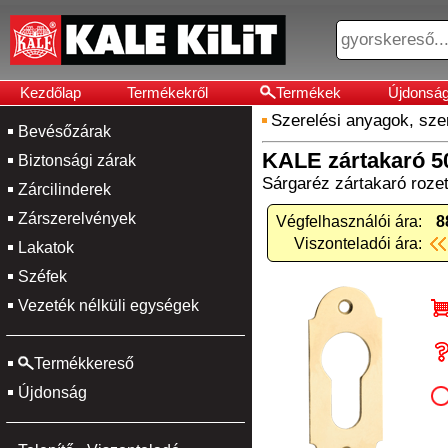
Kezdőlap
Termékekről
Termékek
Újdonsá
Szerelési anyagok, sz
Bevésőzárak
KALE zártakaró 5
Biztonsági zárak
Sárgaréz zártakaró rozet
Zárcilinderek
Zárszerelvények
Végfelhasználói ára:
8
Viszonteladói ára:
Lakatok
Széfek
Vezeték nélküli egységek
Termékkereső
Újdonság