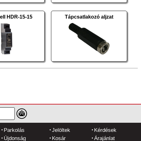
ll HDR-15-15
Tápcsatlakozó aljzat
Parkolás
Jelöltek
Kérdések
Újdonság
Kosár
Árajánlat