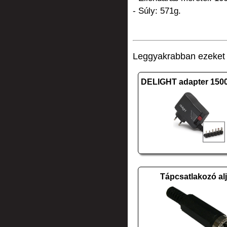
- Súly: 571g.
Leggyakrabban ezeket v
Tápcsatlakozó alj