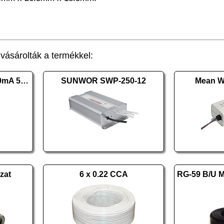
ásárolták a termékkel:
DELIGHT adapter 1500mA 55056B
SUNWOR SWP-250-12
Mean W
zat
6 x 0.22 CCA