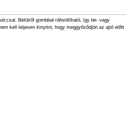
ulccsal. Belülről gombbal ráfordítható, így be- vagy
em kell teljesen kinyitni, hogy meggyőződjön az ajtó előtt