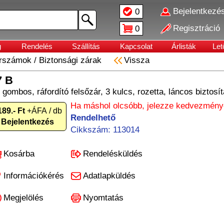
Bejelentkezé
0
Regisztráció
0
g
Rendelés
Szállítás
Kapcsolat
Árlisták
Let
erszámok
/
Biztonsági zárak
Vissza
7 B
gombos, ráfordító felsőzár, 3 kulcs, rozetta, láncos biztosít
Ha máshol olcsóbb, jelezze kedvezményé
189.- Ft
+ÁFA / db
Rendelhető
Bejelentkezés
Cikkszám: 113014
Kosárba
Rendelésküldés
Információkérés
Adatlapküldés
Megjelölés
Nyomtatás