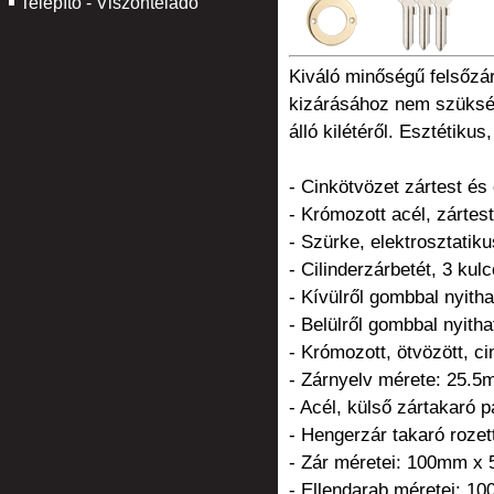
Telepítő - Viszonteladó
Kiváló minőségű felsőzár
kizárásához nem szüksége
álló kilétéről. Esztétikus,
- Cinkötvözet zártest és 
- Krómozott acél, zártes
- Szürke, elektrosztatikus
- Cilinderzárbetét, 3 kulc
- Kívülről gombbal nyitha
- Belülről gombbal nyitha
- Krómozott, ötvözött, c
- Zárnyelv mérete: 25.
- Acél, külső zártakaró p
- Hengerzár takaró rozet
- Zár méretei: 100mm x
- Ellendarab méretei: 