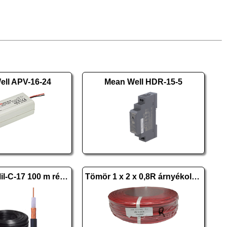
ell APV-16-24
Mean Well HDR-15-5
RG-59 B/U Mil-C-17 100 m réz fekete
Tömör 1 x 2 x 0,8R árnyékolt réz