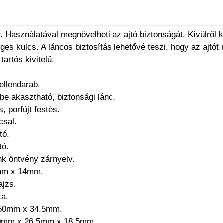
. Használatával megnövelheti az ajtó biztonságát. Kívülről k
s kulcs. A láncos biztosítás lehetővé teszi, hogy az ajtót n
 tartós kivitelű.
ellendarab.
tbe akasztható, biztonsági lánc.
, porfújt festés.
csal.
tó.
tó.
ink öntvény zárnyelv.
5mm x 14mm.
ajzs.
ta.
 50mm x 34.5mm.
100mm x 26.5mm x 18.5mm.