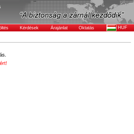
s
HUF
öltés
Kérdések
Árajánlat
Oktatás
ás.
rt!