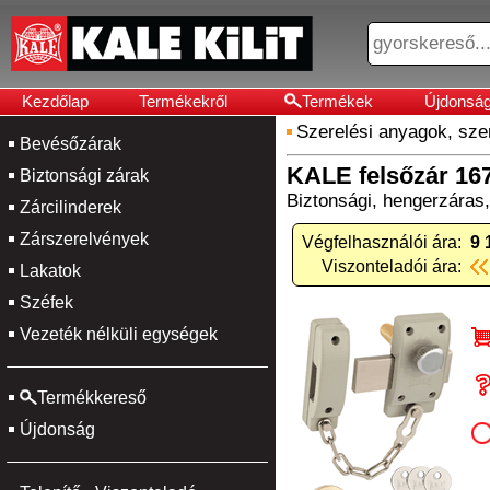
Kezdőlap
Termékekről
Termékek
Újdonsá
Szerelési anyagok, sz
Bevésőzárak
KALE felsőzár 16
Biztonsági zárak
Biztonsági, hengerzáras, 
Zárcilinderek
Zárszerelvények
Végfelhasználói ára:
9 
Viszonteladói ára:
Lakatok
Széfek
Vezeték nélküli egységek
Termékkereső
Újdonság