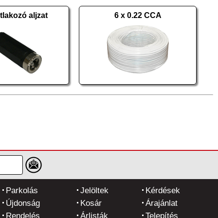
lakozó aljzat
6 x 0.22 CCA
Parkolás
Jelöltek
Kérdések
Újdonság
Kosár
Árajánlat
Rendelés
Árlisták
Telepítés