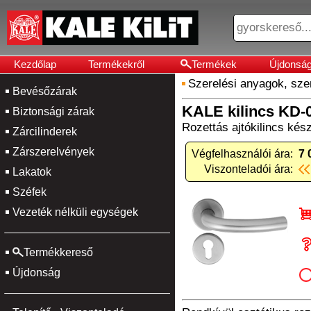
Kezdőlap
Termékekről
Termékek
Újdonsá
Szerelési anyagok, sz
Bevésőzárak
KALE kilincs KD-
Biztonsági zárak
Rozettás ajtókilincs kész
Zárcilinderek
Zárszerelvények
Végfelhasználói ára:
7 
Viszonteladói ára:
Lakatok
Széfek
Vezeték nélküli egységek
Termékkereső
Újdonság