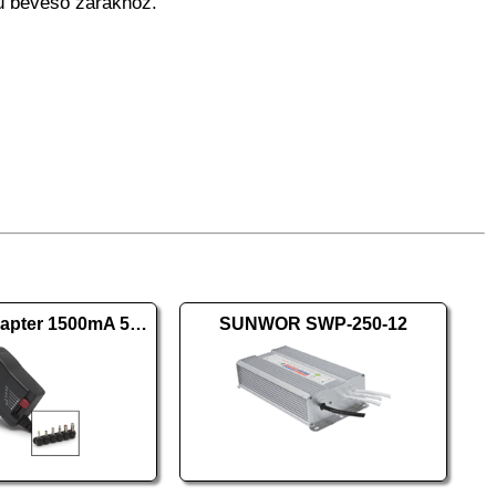
csú bevéső zárakhoz.
DELIGHT adapter 1500mA 55056B
SUNWOR SWP-250-12