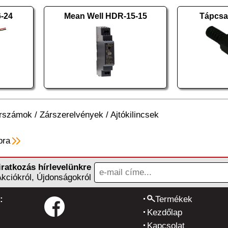
-24
Mean Well HDR-15-15
Tápcsat
erszámok
/
Zárszerelvények
/
Ajtókilincsek
pra
iratkozás hírlevelünkre
Akciókról, Újdonságokról
:
Termékek
Kezdőlap
Kapcsolat