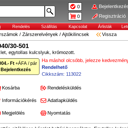
Bejelentkezé
0
Regisztráció
0
g
Rendelés
Szállítás
Kapcsolat
Árlisták
Let
erszámok
/
Zárszerelvények
/
Ajtókilincsek
Vissza
040/30-501
let, egytollas kulcslyuk, krómozott.
Ha máshol olcsóbb, jelezze kedvezmény
004.- Ft
+ÁFA / pár
Rendelhető
Bejelentkezés
Cikkszám: 113022
Kosárba
Rendelésküldés
Információkérés
Adatlapküldés
Megjelölés
Nyomtatás