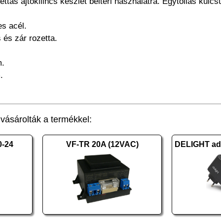
ettás ajtókilincs készlet beltéri használatra. Egytollas kul
s acél.
s és zár rozetta.
m.
.
ásárolták a termékkel:
0-24
VF-TR 20A (12VAC)