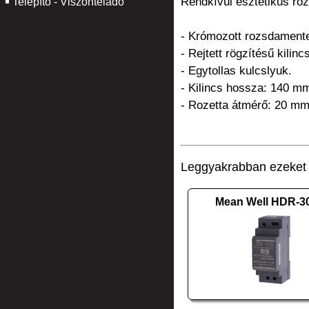
Rendkívül esztétikus roz
Telepítő - Viszonteladó
- Krómozott rozsdamente
- Rejtett rögzítésű kilinc
- Egytollas kulcslyuk.
- Kilincs hossza: 140 m
- Rozetta átmérő: 20 mm
Leggyakrabban ezeket v
Mean Well HDR-3