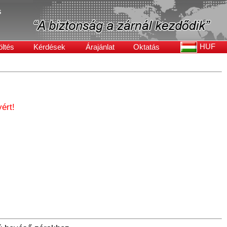
s
HUF
öltés
Kérdések
Árajánlat
Oktatás
ért!