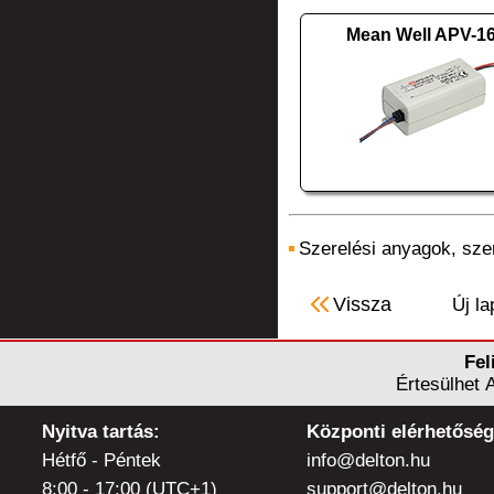
Mean Well APV-16
Szerelési anyagok, sz
Vissza
Új la
Fel
Értesülhet 
Nyitva tartás:
Központi elérhetőség
Hétfő - Péntek
info@delton.hu
8:00 - 17:00 (UTC+1)
support@delton.hu