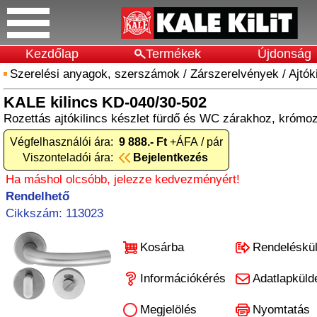
Kezdőlap
Termékek
Újdonság
Szerelési anyagok, szerszámok
/
Zárszerelvények
/
Ajtók
KALE kilincs KD-040/30-502
Rozettás ajtókilincs készlet fürdő és WC zárakhoz, krómoz
Végfelhasználói ára:
9 888.- Ft
+ÁFA / pár
Viszonteladói ára:
Bejelentkezés
Ha máshol olcsóbb, jelezze kedvezményért!
Rendelhető
Cikkszám: 113023
Kosárba
Rendeléskü
Információkérés
Adatlapküld
Megjelölés
Nyomtatás