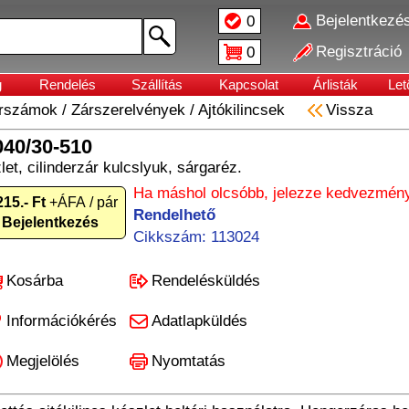
Bejelentkezé
0
Regisztráció
0
g
Rendelés
Szállítás
Kapcsolat
Árlisták
Let
erszámok
/
Zárszerelvények
/
Ajtókilincsek
Vissza
040/30-510
let, cilinderzár kulcslyuk, sárgaréz.
Ha máshol olcsóbb, jelezze kedvezmény
215.- Ft
+ÁFA / pár
Rendelhető
Bejelentkezés
Cikkszám: 113024
Kosárba
Rendelésküldés
Információkérés
Adatlapküldés
Megjelölés
Nyomtatás