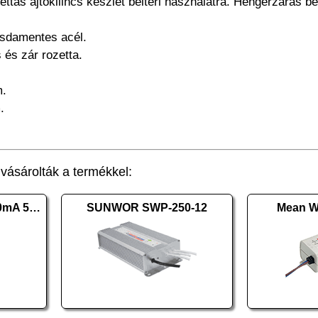
ettás ajtókilincs készlet beltéri használatra. Hengerzáras 
zsdamentes acél.
s és zár rozetta.
m.
.
ásárolták a termékkel:
DELIGHT adapter 1500mA 55056B
SUNWOR SWP-250-12
Mean W