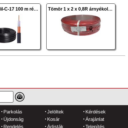
RG-59 B/U Mil-C-17 100 m réz fekete
Tömör 1 x 2 x 0,8R árnyékolt réz
Parkolás
Jelöltek
Kérdések
Újdonság
Kosár
Árajánlat
Rendelés
Árlisták
Telepítés