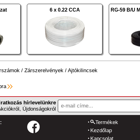
zat
6 x 0.22 CCA
erszámok
/
Zárszerelvények
/
Ajtókilincsek
pra
iratkozás hírlevelünkre
Akciókról, Újdonságokról
:
Termékek
Kezdőlap
Kapcsolat