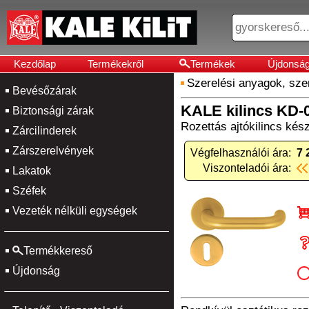
Kezdőlap
Termékekről
Termékek
Újdonsá
Szerelési anyagok, sz
Bevésőzárak
KALE kilincs KD-
Biztonsági zárak
Rozettás ajtókilincs kész
Zárcilinderek
Zárszerelvények
Végfelhasználói ára:
7 
Viszonteladói ára:
Lakatok
Széfek
Vezeték nélküli egységek
Termékkereső
Újdonság