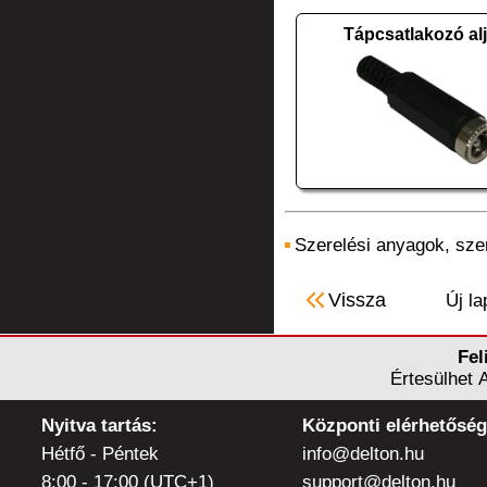
Tápcsatlakozó alj
Szerelési anyagok, sz
Vissza
Új la
Fel
Értesülhet 
Nyitva tartás:
Központi elérhetőség
Hétfő - Péntek
info@delton.hu
8:00 - 17:00 (UTC+1)
support@delton.hu