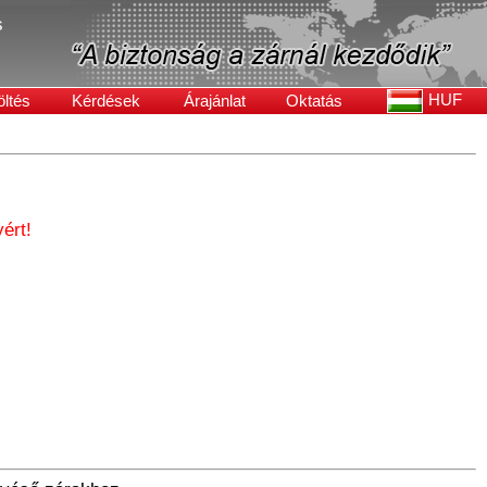
s
HUF
öltés
Kérdések
Árajánlat
Oktatás
ért!