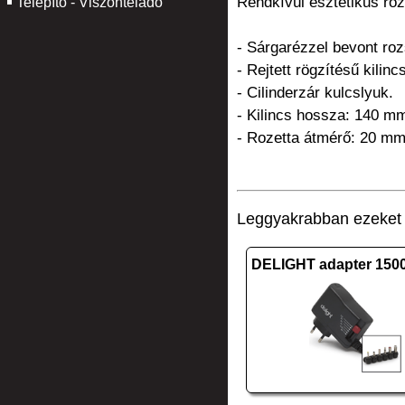
Rendkívül esztétikus roz
Telepítő - Viszonteladó
- Sárgarézzel bevont ro
- Rejtett rögzítésű kilinc
- Cilinderzár kulcslyuk.
- Kilincs hossza: 140 m
- Rozetta átmérő: 20 mm
Leggyakrabban ezeket v