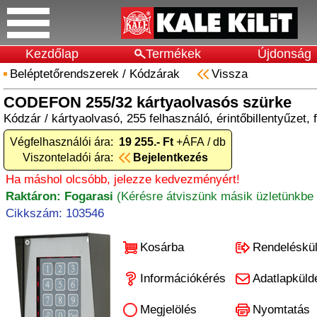
Kezdőlap
Termékek
Újdonság
Beléptetőrendszerek
/
Kódzárak
Vissza
CODEFON 255/32 kártyaolvasós szürke
Kódzár / kártyaolvasó, 255 felhasználó, érintőbillentyűzet, 
Végfelhasználói ára:
19 255.- Ft
+ÁFA / db
Viszonteladói ára:
Bejelentkezés
Ha máshol olcsóbb, jelezze kedvezményért!
Raktáron: Fogarasi
(Kérésre átviszünk másik üzletünkbe 
Cikkszám: 103546
Kosárba
Rendeléskü
Információkérés
Adatlapküld
Megjelölés
Nyomtatás