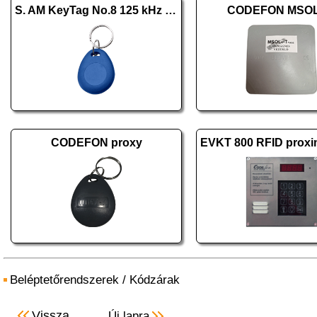
S. AM KeyTag No.8 125 kHz kék
CODEFON MSOL
CODEFON proxy
Beléptetőrendszerek
/
Kódzárak
Vissza
Új lapra