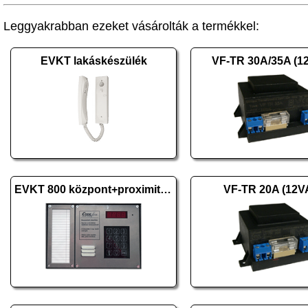
Leggyakrabban ezeket vásárolták a termékkel:
EVKT lakáskészülék
VF-TR 30A/35A (1
EVKT 800 központ+proximity falon kív., 1 oszl. H
VF-TR 20A (12V