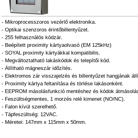
- Mikroprocesszoros vezérlő elektronika.
- Optikai szenzoros érintőbillentyűzet.
- 255 felhasználós kódzár.
- Beépített proximity kártyaolvasó (EM 125kHz)
- SOYAL proximity kártyákkal kompatibilis.
- Megváltoztatható lakáskódok és telepítői kód.
- Állítható mágneszár időzítés.
- Elektromos zár visszajelzés és billentyűzet hangjának áll
- Proximity kártya feltanítása és törlése lakásonként.
- EEPROM másolásfunkció mentéshez és kódok átmásolá
- Feszültségmentes, 1 morzés relé kimenet (NO/NC).
- Falon kívül szerelhető.
- Tápfeszültség: 12VAC.
- Méretei: 147mm x 115mm x 50mm.