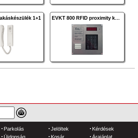
káskészülék 1+1
EVKT 800 RFID proximity központi egység
Parkolás
Jelöltek
Kérdések
Újdonság
Kosár
Árajánlat