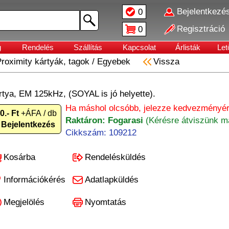
Bejelentkezé
0
Regisztráció
0
g
Rendelés
Szállítás
Kapcsolat
Árlisták
Let
roximity kártyák, tagok
/
Egyebek
Vissza
rtya, EM 125kHz, (SOYAL is jó helyette).
Ha máshol olcsóbb, jelezze kedvezményér
0.- Ft
+ÁFA / db
Raktáron: Fogarasi
(Kérésre átviszünk má
Bejelentkezés
Cikkszám: 109212
Kosárba
Rendelésküldés
Információkérés
Adatlapküldés
Megjelölés
Nyomtatás