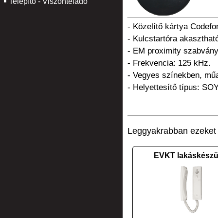
Telepítő - Viszonteladó
- Közelítő kártya Codef
- Kulcstartóra akasztható
- EM proximity szabvány
- Frekvencia: 125 kHz.
- Vegyes színekben, mű
- Helyettesítő típus: 
Leggyakrabban ezeket v
EVKT lakáskészü