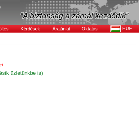
s
HUF
öltés
Kérdések
Árajánlat
Oktatás
t!
sik üzletünkbe is)