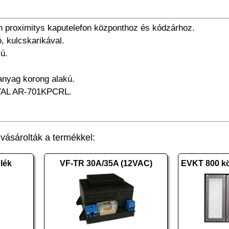
on proximitys kaputelefon központhoz és kódzárhoz.
, kulcskarikával.
ú.
anyag korong alakú.
SOYAL AR-701KPCRL.
ásárolták a termékkel:
lék
VF-TR 30A/35A (12VAC)