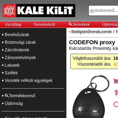
Kezdőlap
Termékekről
Termékek
Újdonsá
Beléptetőrendszerek
/
P
Bevésőzárak
CODEFON proxy
Biztonsági zárak
Kulcstartós Proximity ká
Zárcilinderek
Zárszerelvények
Végfelhasználói ára:
16
Viszonteladói ára:
Lakatok
Széfek
Vezeték nélküli egységek
Termékkereső
Újdonság