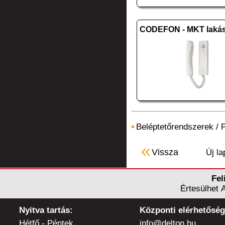
Beléptetőrendszerek
/
P
Vissza
Új la
Fel
Értesülhet 
Nyitva tartás:
Központi elérhetőség
Hétfő - Péntek
info@delton.hu