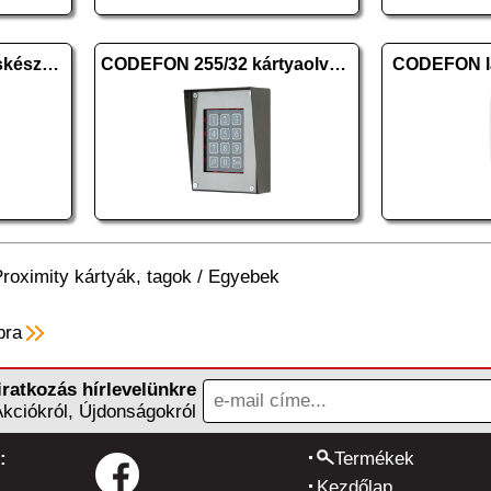
CODEFON - MKT lakáskészülék
CODEFON 255/32 kártyaolvasós szürke
CODEFON la
roximity kártyák, tagok
/
Egyebek
pra
iratkozás hírlevelünkre
Akciókról, Újdonságokról
:
Termékek
Kezdőlap