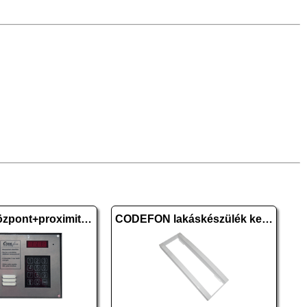
EVKT 800 központ+proximity falon kív., 1 oszl. H
CODEFON lakáskészülék keret