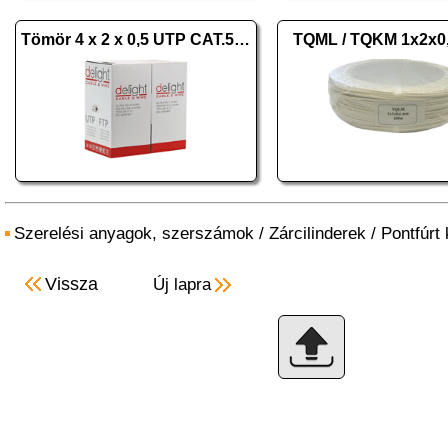
Tömör 4 x 2 x 0,5 UTP CAT.5e 20016 305m
TQML / TQKM 1x2x0
Szerelési anyagok, szerszámok
/
Zárcilinderek
/
Pontfúrt
Vissza
Új lapra