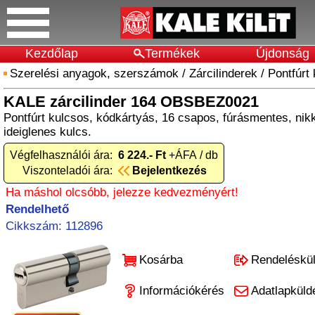
Kezdőlap
Termékek
Újdonság
Szerelési anyagok, szerszámok
/
Zárcilinderek
/
Pontfúrt
KALE zárcilinder 164 OBSBEZ0021
Pontfúrt kulcsos, kódkártyás, 16 csapos, fúrásmentes, ni
ideiglenes kulcs.
Végfelhasználói ára:
6 224.- Ft
+ÁFA / db
Viszonteladói ára:
Bejelentkezés
Ha máshol olcsóbb, jelezze kedvezményért!
Rendelhető
Cikkszám: 112896
Kosárba
Rendeléskü
Információkérés
Adatlapküld