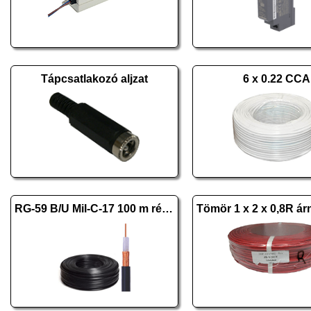
Tápcsatlakozó aljzat
6 x 0.22 CCA
RG-59 B/U Mil-C-17 100 m réz fekete