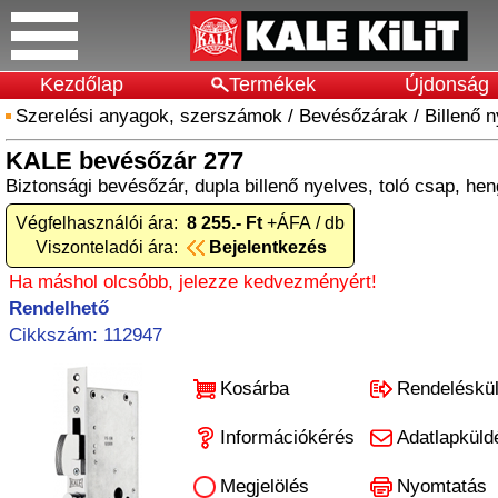
Kezdőlap
Termékek
Újdonság
Szerelési anyagok, szerszámok
/
Bevésőzárak
/
Billenő 
KALE bevésőzár 277
Biztonsági bevésőzár, dupla billenő nyelves, toló csap, he
Végfelhasználói ára:
8 255.- Ft
+ÁFA / db
Viszonteladói ára:
Bejelentkezés
Ha máshol olcsóbb, jelezze kedvezményért!
Rendelhető
Cikkszám: 112947
Kosárba
Rendeléskü
Információkérés
Adatlapküld
Megjelölés
Nyomtatás