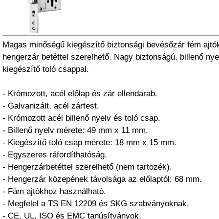
Magas minőségű kiegészítő biztonsági bevésőzár fém ajt
hengerzár betéttel szerelhető. Nagy biztonságú, billenő nyel
kiegészítő toló csappal.
- Krómozott, acél előlap és zár ellendarab.
- Galvanizált, acél zártest.
- Krómozott acél billenő nyelv és toló csap.
- Billenő nyelv mérete: 49 mm x 11 mm.
- Kiegészítő toló csap mérete: 18 mm x 15 mm.
- Egyszeres ráfordíthatóság.
- Hengerzárbetéttel szerelhető (nem tartozék).
- Hengerzár közepének távolsága az előlaptól: 68 mm.
- Fám ajtókhoz használható.
- Megfelel a TS EN 12209 és SKG szabványoknak.
- CE, UL, ISO és EMC tanúsítványok.