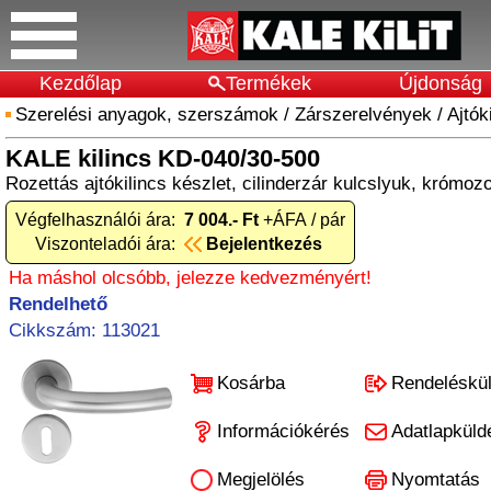
Kezdőlap
Termékek
Újdonság
Szerelési anyagok, szerszámok
/
Zárszerelvények
/
Ajtók
KALE kilincs KD-040/30-500
Rozettás ajtókilincs készlet, cilinderzár kulcslyuk, krómozo
Végfelhasználói ára:
7 004.- Ft
+ÁFA / pár
Viszonteladói ára:
Bejelentkezés
Ha máshol olcsóbb, jelezze kedvezményért!
Rendelhető
Cikkszám: 113021
Kosárba
Rendeléskü
Információkérés
Adatlapküld
Megjelölés
Nyomtatás