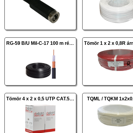
RG-59 B/U Mil-C-17 100 m réz fekete
Tömör 4 x 2 x 0,5 UTP CAT.5e 20016 305m
TQML / TQKM 1x2x0