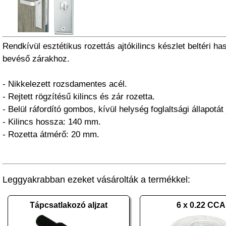
Rendkívül esztétikus rozettás ajtókilincs készlet beltéri h
bevéső zárakhoz.
- Nikkelezett rozsdamentes acél.
- Rejtett rögzítésű kilincs és zár rozetta.
- Belül ráfordító gombos, kívül helység foglaltsági állapotát 
- Kilincs hossza: 140 mm.
- Rozetta átmérő: 20 mm.
Leggyakrabban ezeket vásárolták a termékkel:
Tápcsatlakozó aljzat
6 x 0.22 CCA