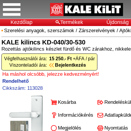
Kezdőlap
Termékek
Újdonság
Szerelési anyagok, szerszámok
/
Zárszerelvények
/
Ajtók
KALE kilincs KD-040/30-530
Rozettás ajtókilincs készlet fürdő és WC zárakhoz, nikkele
Végfelhasználói ára:
15 250.- Ft
+ÁFA / pár
Viszonteladói ára:
Bejelentkezés
Ha máshol olcsóbb, jelezze kedvezményért!
Rendelhető
Cikkszám: 113028
Kosárba
Rendeléskü
Információkérés
Adatlapküld
Megjelölés
Nyomtatás