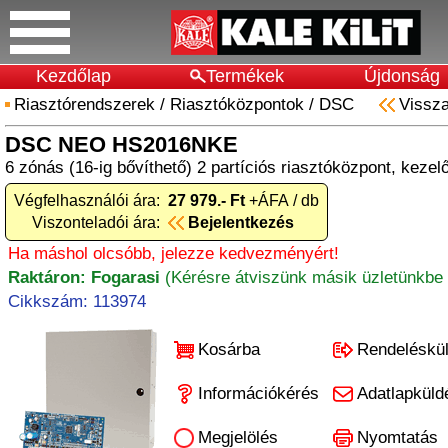
Kezdőlap
Termékek
Újdonság
Riasztórendszerek
/
Riasztóközpontok
/
DSC
Vissz
DSC NEO HS2016NKE
6 zónás (16-ig bővíthető) 2 partíciós riasztóközpont, keze
Végfelhasználói ára:
27 979.- Ft
+ÁFA / db
Viszonteladói ára:
Bejelentkezés
Ha máshol olcsóbb, jelezze kedvezményért!
Raktáron: Fogarasi
(Kérésre átviszünk másik üzletünkbe 
Cikkszám: 113974
Kosárba
Rendeléskü
Információkérés
Adatlapküld
Megjelölés
Nyomtatás