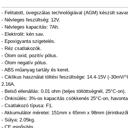
- Felitatott, üvegszálas technológiával (AGM) készült sava
- Névleges feszültség: 12V.
- Névleges kapacitás: 7Ah.
- Elektrolit: kén sav.
- Epoxigyanta szigetelés.
- Réz csatlakozók.
- Ólom oxid, pozitív pólus.
- Ólom negatív pólus.
- ABS műanyag tartály és keret.
- Ciklikus használat töltési feszültsége: 14.4-15V (-30mV/
2.16A.
- Belső ellenállás: 0.01 ohm (teljes töltöttségnél, 25°C-on).
- Önkisülés: 3%-os kapacitás csökkenés 25°C-on, havonta
- Csatlakozó típusa: F1.
- Akkumulátor méretei: 151mm x 65mm x 98mm (érintkezők
- Súlya: 2.05kg.
- CE minősítés.