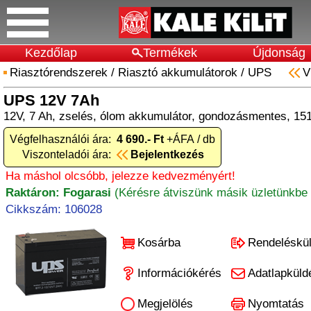
Kezdőlap
Termékek
Újdonság
Riasztórendszerek
/
Riasztó akkumulátorok
/
UPS
V
UPS 12V 7Ah
12V, 7 Ah, zselés, ólom akkumulátor, gondozásmentes, 1
Végfelhasználói ára:
4 690.- Ft
+ÁFA / db
Viszonteladói ára:
Bejelentkezés
Ha máshol olcsóbb, jelezze kedvezményért!
Raktáron: Fogarasi
(Kérésre átviszünk másik üzletünkbe 
Cikkszám: 106028
Kosárba
Rendeléskü
Információkérés
Adatlapküld
Megjelölés
Nyomtatás