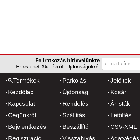
Feliratkozás hírlevelünkre
Értesülhet Akciókról, Újdonságokról
Termékek
Parkolás
Jelöltek
Kezdőlap
Újdonság
Kosár
Kapcsolat
Rendelés
Árlisták
Cégünkről
Szállítás
Letöltés
Bejelentkezés
Beszállító
CSV-XML
Regisztráció
Visszahívás
Adatvédés