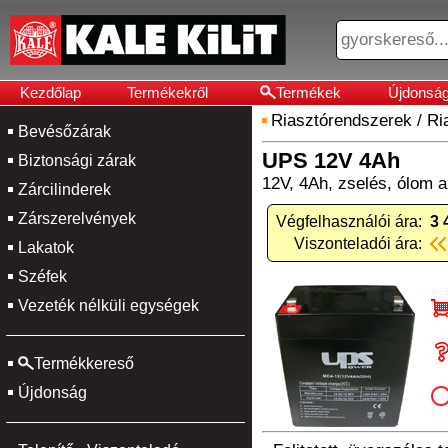
Kezdőlap
Termékekről
Termékek
Újdonsá
Riasztórendszerek
/
Ri
Bevésőzárak
UPS 12V 4Ah
Biztonsági zárak
12V, 4Ah, zselés, ólom
Zárcilinderek
Zárszerelvények
Végfelhasználói ára:
3 
Viszonteladói ára:
Lakatok
Széfek
Vezeték nélküli egységek
Termékkereső
Újdonság