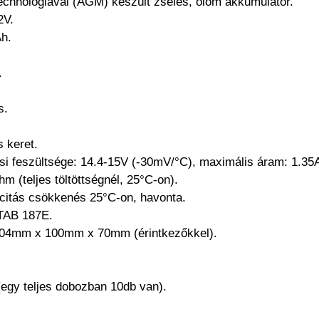
 technológiával (AGM) készült zselés, ólom akkumulátor.
2V.
Ah.
.
s.
 keret.
tési feszültsége: 14.4-15V (-30mV/°C), maximális áram: 1.35
hm (teljes töltöttségnél, 25°C-on).
citás csökkenés 25°C-on, havonta.
-TAB 187E.
 104mm x 100mm x 70mm (érintkezőkkel).
(egy teljes dobozban 10db van).