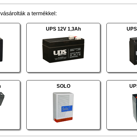
ásárolták a termékkel:
UPS 12V 1,3Ah
UPS
h
SOLO
UP