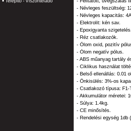
- Felitatott, üvegszálas
Telepítő - Viszonteladó
- Névleges feszültség: 1
- Névleges kapacitás: 4
- Elektrolit: kén sav.
- Epoxigyanta szigetelés
- Réz csatlakozók.
- Ólom oxid, pozitív pólu
- Ólom negatív pólus.
- ABS műanyag tartály és
- Ciklikus használat töl
- Belső ellenállás: 0.01 o
- Önkisülés: 3%-os kapa
- Csatlakozó típusa: F1
- Akkumulátor méretei:
- Súlya: 1.4kg.
- CE minősítés.
- Rendelési egység 1db 