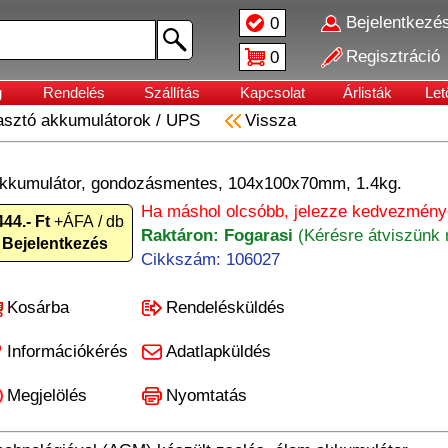
Bejelentkezé
0
Regisztráció
0
g
Rendelés
Szállítás
Kapcsolat
Árlisták
Let
asztó akkumulátorok
/
UPS
Vissza
 akkumulátor, gondozásmentes, 104x100x70mm, 1.4kg.
Ha máshol olcsóbb, jelezze kedvezményé
444.- Ft
+ÁFA / db
Raktáron: Fogarasi
(Kérésre átviszünk 
Bejelentkezés
Cikkszám: 106027
Kosárba
Rendelésküldés
Információkérés
Adatlapküldés
Megjelölés
Nyomtatás