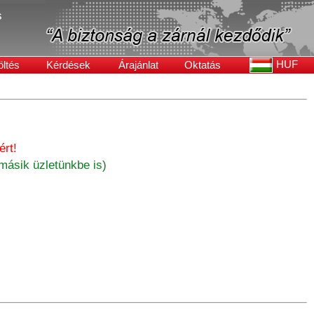
s
HUF
öltés
Kérdések
Árajánlat
Oktatás
rt!
másik üzletünkbe is)