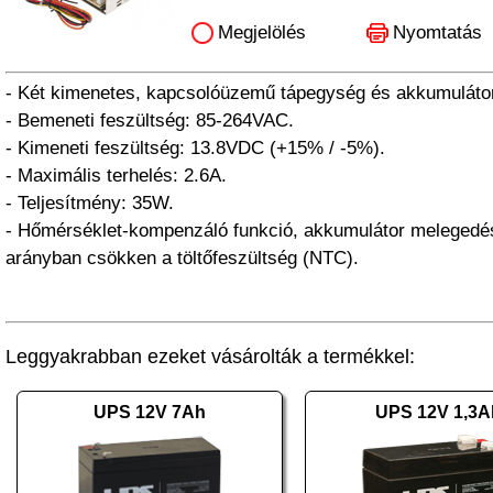
Megjelölés
Nyomtatás
- Két kimenetes, kapcsolóüzemű tápegység és akkumulátor
- Bemeneti feszültség: 85-264VAC.
- Kimeneti feszültség: 13.8VDC (+15% / -5%).
- Maximális terhelés: 2.6A.
- Teljesítmény: 35W.
- Hőmérséklet-kompenzáló funkció, akkumulátor melegedé
arányban csökken a töltőfeszültség (NTC).
Leggyakrabban ezeket vásárolták a termékkel:
UPS 12V 7Ah
UPS 12V 1,3A