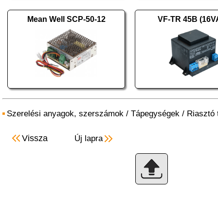
Mean Well SCP-50-12
VF-TR 45B (16V
Szerelési anyagok, szerszámok
/
Tápegységek
/
Riasztó
Vissza
Új lapra