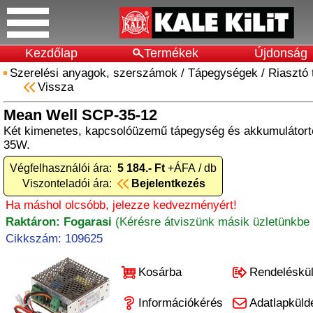
Kezdőlap
Termékek
Újdonság
Szerelési anyagok, szerszámok
/
Tápegységek
/
Riasztó
Vissza
Mean Well SCP-35-12
Két kimenetes, kapcsolóüzemű tápegység és akkumulátortö
35W.
Végfelhasználói ára:
5 184.- Ft
+ÁFA / db
Viszonteladói ára:
Bejelentkezés
Ha máshol olcsóbb, jelezze kedvezményért!
Raktáron: Fogarasi
(Kérésre átviszünk másik üzletünkbe 
Cikkszám: 109625
Kosárba
Rendeléskü
Információkérés
Adatlapküld