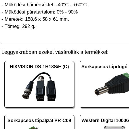
- Működési hőmérséklet: -40°C - +60°C.
- Működési páratartalom: 0% - 90%
- Méretek: 158,6 x 58 x 61 mm.
- Tömeg: 292 g.
Leggyakrabban ezeket vásárolták a termékkel:
HIKVISION DS-1H18S/E (C)
Sorkapcsos tápaljzat PR-C09