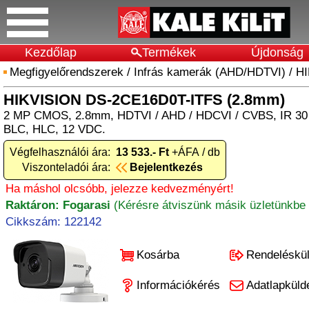
Kezdőlap
Termékek
Újdonság
Megfigyelőrendszerek
/
Infrás kamerák (AHD/HDTVI)
/
HI
HIKVISION DS-2CE16D0T-ITFS (2.8mm)
2 MP CMOS, 2.8mm, HDTVI / AHD / HDCVI / CVBS, IR 30 
BLC, HLC, 12 VDC.
Végfelhasználói ára:
13 533.- Ft
+ÁFA / db
Viszonteladói ára:
Bejelentkezés
Ha máshol olcsóbb, jelezze kedvezményért!
Raktáron: Fogarasi
(Kérésre átviszünk másik üzletünkbe 
Cikkszám: 122142
Kosárba
Rendeléskü
Információkérés
Adatlapküld