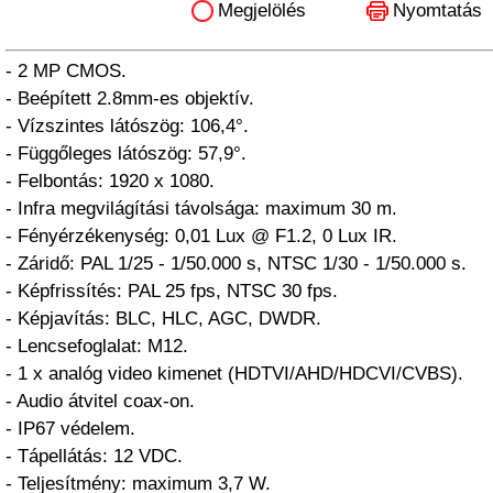
Megjelölés
Nyomtatás
- 2 MP CMOS.
- Beépített 2.8mm-es objektív.
- Vízszintes látószög: 106,4°.
- Függőleges látószög: 57,9°.
- Felbontás: 1920 x 1080.
- Infra megvilágítási távolsága: maximum 30 m.
- Fényérzékenység: 0,01 Lux @ F1.2, 0 Lux IR.
- Záridő: PAL 1/25 - 1/50.000 s, NTSC 1/30 - 1/50.000 s.
- Képfrissítés: PAL 25 fps, NTSC 30 fps.
- Képjavítás: BLC, HLC, AGC, DWDR.
- Lencsefoglalat: M12.
- 1 x analóg video kimenet (HDTVI/AHD/HDCVI/CVBS).
- Audio átvitel coax-on.
- IP67 védelem.
- Tápellátás: 12 VDC.
- Teljesítmény: maximum 3,7 W.