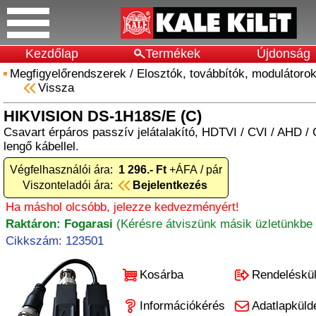
Kezdőlap
Termékek
Újdonság
Megfigyelőrendszerek
/
Elosztók, továbbítók, modulátoro
Vissza
HIKVISION DS-1H18S/E (C)
Csavart érpáros passzív jelátalakító, HDTVI / CVI / AHD /
lengő kábellel.
Végfelhasználói ára:
1 296.- Ft
+ÁFA / pár
Viszonteladói ára:
Bejelentkezés
Ha máshol olcsóbb, jelezze kedvezményért!
Raktáron: Fogarasi
(Kérésre átviszünk másik üzletünkbe 
Cikkszám: 123501
Kosárba
Rendeléskü
Információkérés
Adatlapküld