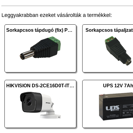
Leggyakrabban ezeket vásárolták a termékkel:
Sorkapcsos tápdugó (fix) PR-C08
Sorkapcsos tápaljza
HIKVISION DS-2CE16D0T-ITFS (2.8mm)
UPS 12V 7A