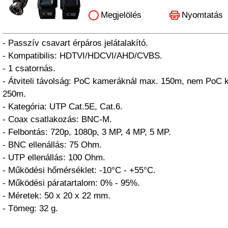
Megjelölés
Nyomtatás
- Passzív csavart érpáros jelátalakító.
- Kompatibilis: HDTVI/HDCVI/AHD/CVBS.
- 1 csatornás.
- Átviteli távolság: PoC kameráknál max. 150m, nem PoC
250m.
- Kategória: UTP Cat.5E, Cat.6.
- Coax csatlakozás: BNC-M.
- Felbontás: 720p, 1080p, 3 MP, 4 MP, 5 MP.
- BNC ellenállás: 75 Ohm.
- UTP ellenállás: 100 Ohm.
- Működési hőmérséklet: -10°C - +55°C.
- Működési páratartalom: 0% - 95%.
- Méretek: 50 x 20 x 22 mm.
- Tömeg: 32 g.