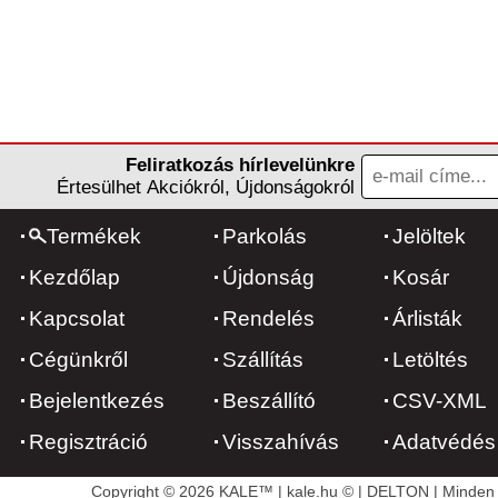
Feliratkozás hírlevelünkre
Értesülhet Akciókról, Újdonságokról
Termékek
Parkolás
Jelöltek
Kezdőlap
Újdonság
Kosár
Kapcsolat
Rendelés
Árlisták
Cégünkről
Szállítás
Letöltés
Bejelentkezés
Beszállító
CSV-XML
Regisztráció
Visszahívás
Adatvédés
Copyright © 2026 KALE™ | kale.hu © | DELTON | Minden j