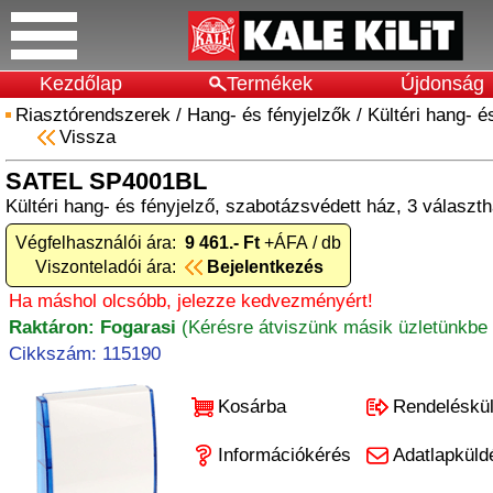
Kezdőlap
Termékek
Újdonság
Riasztórendszerek
/
Hang- és fényjelzők
/
Kültéri hang- é
Vissza
SATEL SP4001BL
Kültéri hang- és fényjelző, szabotázsvédett ház, 3 választh
Végfelhasználói ára:
9 461.- Ft
+ÁFA / db
Viszonteladói ára:
Bejelentkezés
Ha máshol olcsóbb, jelezze kedvezményért!
Raktáron: Fogarasi
(Kérésre átviszünk másik üzletünkbe 
Cikkszám: 115190
Kosárba
Rendeléskü
Információkérés
Adatlapküld