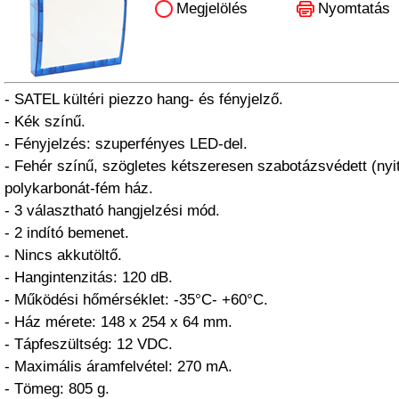
Megjelölés
Nyomtatás
- SATEL kültéri piezzo hang- és fényjelző.
- Kék színű.
- Fényjelzés: szuperfényes LED-del.
- Fehér színű, szögletes kétszeresen szabotázsvédett (nyit
polykarbonát-fém ház.
- 3 választható hangjelzési mód.
- 2 indító bemenet.
- Nincs akkutöltő.
- Hangintenzitás: 120 dB.
- Működési hőmérséklet: -35°C- +60°C.
- Ház mérete: 148 x 254 x 64 mm.
- Tápfeszültség: 12 VDC.
- Maximális áramfelvétel: 270 mA.
- Tömeg: 805 g.