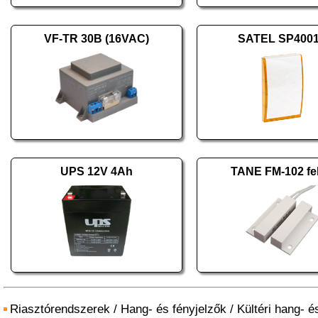
VF-TR 30B (16VAC)
SATEL SP400
UPS 12V 4Ah
TANE FM-102 fe
Riasztórendszerek
/
Hang- és fényjelzők
/
Kültéri hang- é